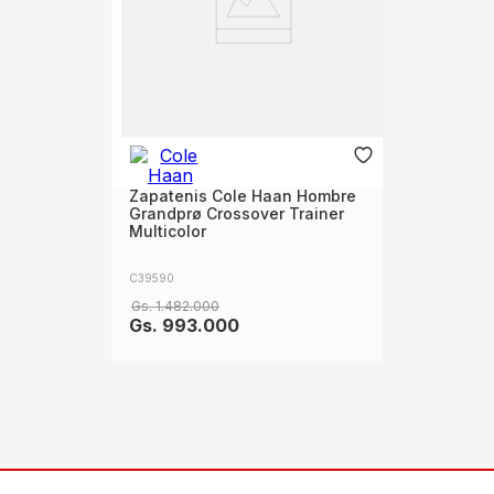
Zapatenis Cole Haan Hombre
Grandprø Crossover Trainer
Multicolor
C39590
Gs.
1
.
482
.
000
Gs.
993
.
000