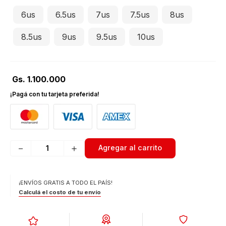
6us
6.5us
7us
7.5us
8us
8.5us
9us
9.5us
10us
Gs.
1
.
100
.
000
¡Pagá con tu tarjeta preferida!
－
＋
Agregar al carrito
¡ENVÍOS GRATIS A TODO EL PAÍS!
Calculá el costo de tu envío