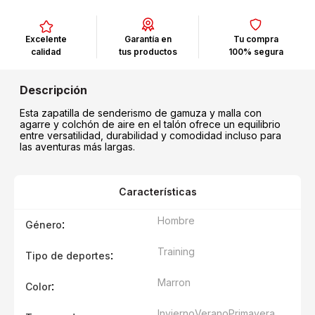
Excelente
Garantía en
Tu compra
calidad
tus productos
100% segura
Esta zapatilla de senderismo de gamuza y malla con
agarre y colchón de aire en el talón ofrece un equilibrio
entre versatilidad, durabilidad y comodidad incluso para
las aventuras más largas.
Características
Hombre
:
Género
Training
:
Tipo de deportes
Marron
:
Color
Invierno
Verano
Primavera