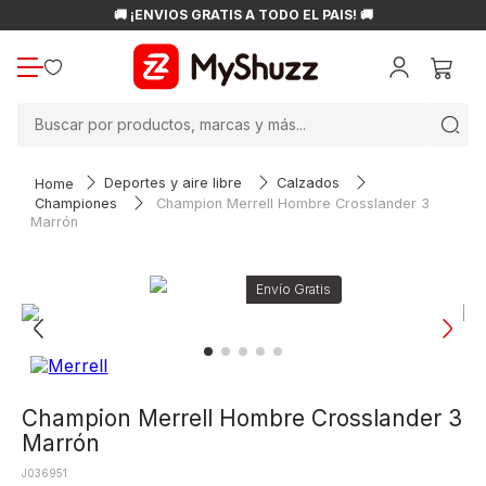
🚚 ¡ENVÍOS GRATIS A TODO EL PAÍS! 🚚
Buscar por productos, marcas y más...
Deportes y aire libre
Calzados
Championes
Champion Merrell Hombre Crosslander 3
Marrón
Champion Merrell Hombre Crosslander 3
Marrón
J036951