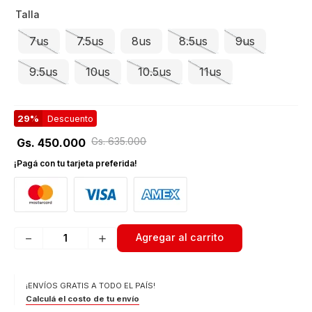
Talla
7us
7.5us
8us
8.5us
9us
9.5us
10us
10.5us
11us
29%
Descuento
Gs.
635
.
000
Gs.
450
.
000
¡Pagá con tu tarjeta preferida!
－
＋
Agregar al carrito
¡ENVÍOS GRATIS A TODO EL PAÍS!
Calculá el costo de tu envío