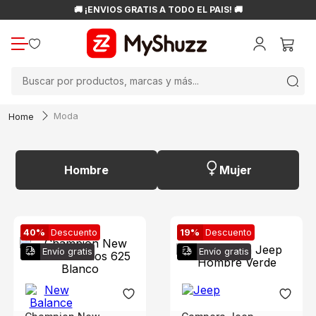
🚚 ¡ENVÍOS GRATIS A TODO EL PAÍS! 🚚
Buscar por productos, marcas y más...
Moda
Hombre
Mujer
40%
Descuento
19%
Descuento
Envío gratis
Envío gratis