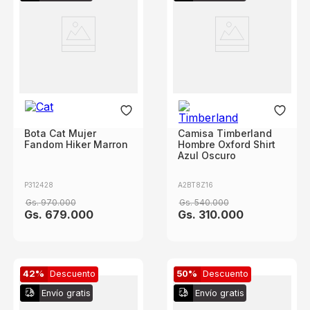
Bota Cat Mujer
Camisa Timberland
Fandom Hiker Marron
Hombre Oxford Shirt
Azul Oscuro
P312428
A2BT8Z16
Gs.
970
.
000
Gs.
540
.
000
Gs.
679
.
000
Gs.
310
.
000
42%
Descuento
50%
Descuento
Envío gratis
Envío gratis