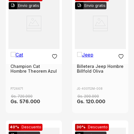
Envío gratis
Envío gratis
Champion Cat
Billetera Jeep Hombre
Hombre Theorem Azul
Billfold Oliva
P726671
JE-400112M-008
Gs.
720
.
000
Gs.
200
.
000
Gs.
576
.
000
Gs.
120
.
000
40%
Descuento
30%
Descuento