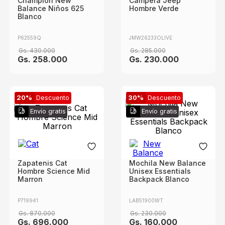
Champion New
Campera Jeep
Balance Niños 625
Hombre Verde
Blanco
P62559Q
JMW26233OLIVE
Gs.
430
.
000
Gs.
285
.
000
Gs.
258
.
000
Gs.
230
.
000
20%
Descuento
30%
Descuento
Envío gratis
Envío gratis
Zapatenis Cat
Mochila New Balance
Hombre Science Mid
Unisex Essentials
Marron
Backpack Blanco
P719941
LAB51900WT
Gs.
870
.
000
Gs.
230
.
000
Gs.
696
.
000
Gs.
160
.
000