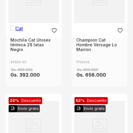
Mochila Cat Unisex
Champion Cat
térmica 28 latas
Hombre Versage Lo
Negro
Marron
84969-80
P726426
Gs.
490
.
000
Gs.
820
.
000
Gs.
392
.
000
Gs.
656
.
000
20%
Descuento
52%
Descuento
Envío gratis
Envío gratis