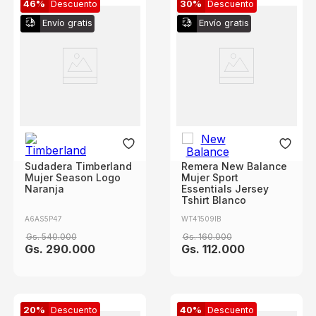
46%
Descuento
30%
Descuento
Envío gratis
Envío gratis
Sudadera Timberland
Remera New Balance
Mujer Season Logo
Mujer Sport
Naranja
Essentials Jersey
Tshirt Blanco
A6AS5P47
WT41509IB
Gs.
540
.
000
Gs.
160
.
000
Gs.
290
.
000
Gs.
112
.
000
20%
Descuento
40%
Descuento