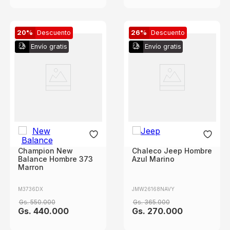
20%
Descuento
26%
Descuento
Envío gratis
Envío gratis
Champion New
Chaleco Jeep Hombre
Balance Hombre 373
Azul Marino
Marron
M3736DX
JMW26168NAVY
Gs.
550
.
000
Gs.
365
.
000
Gs.
440
.
000
Gs.
270
.
000