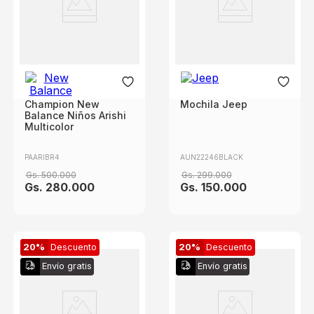
Champion New
Mochila Jeep
Balance Niños Arishi
Multicolor
PAARIBR4
AUN22246BLACK
Gs.
500
.
000
Gs.
299
.
000
Gs.
280
.
000
Gs.
150
.
000
20%
Descuento
20%
Descuento
Envío gratis
Envío gratis