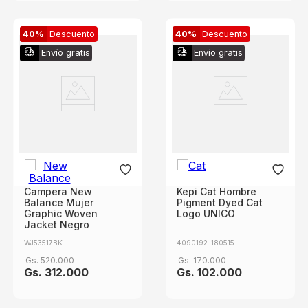
40%
Descuento
40%
Descuento
Envío gratis
Envío gratis
Campera New
Kepi Cat Hombre
Balance Mujer
Pigment Dyed Cat
Graphic Woven
Logo UNICO
Jacket Negro
WJ53517BK
4090192-180515
Gs.
520
.
000
Gs.
170
.
000
Gs.
312
.
000
Gs.
102
.
000