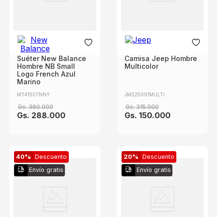
Suéter New Balance
Camisa Jeep Hombre
Hombre NB Small
Multicolor
Logo French Azul
Marino
MT41507NNY
JMS25091MULTI
Gs.
360
.
000
Gs.
315
.
000
Gs.
288
.
000
Gs.
150
.
000
40%
Descuento
20%
Descuento
Envío gratis
Envío gratis