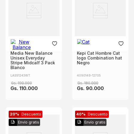
Media New Balance
Kepi Cat Hombre Cat
Unisex Everyday
logo Combination hat
Stripe Midcalf 3 Pack
Negro
Blanco
LAS51243WT
4090149-12705
Gs.
190
.
000
Gs.
180
.
000
Gs.
110
.
000
Gs.
90
.
000
20%
Descuento
40%
Descuento
Envío gratis
Envío gratis