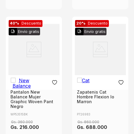
40%
Descuento
20%
Descuento
Envío gratis
Envío gratis
Pantalon New
Zapatenis Cat
Balance Mujer
Hombre Flexion lo
Graphic Woven Pant
Marron
Negro
WP53515BK
P726983
Gs.
360
.
000
Gs.
860
.
000
Gs.
216
.
000
Gs.
688
.
000