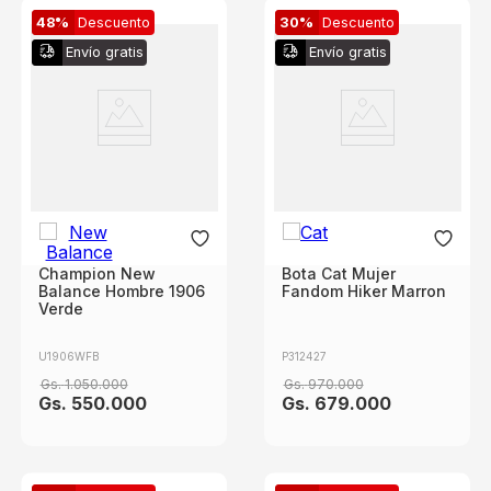
48%
Descuento
30%
Descuento
Envío gratis
Envío gratis
Champion New
Bota Cat Mujer
Balance Hombre 1906
Fandom Hiker Marron
Verde
U1906WFB
P312427
Gs.
1
.
050
.
000
Gs.
970
.
000
Gs.
550
.
000
Gs.
679
.
000