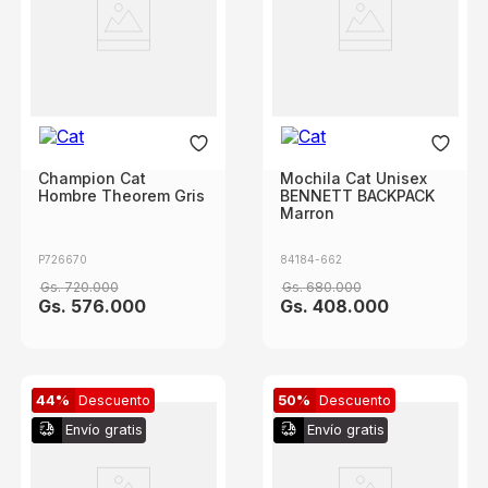
Champion Cat
Mochila Cat Unisex
Hombre Theorem Gris
BENNETT BACKPACK
Marron
P726670
84184-662
Gs.
720
.
000
Gs.
680
.
000
Gs.
576
.
000
Gs.
408
.
000
44%
Descuento
50%
Descuento
Envío gratis
Envío gratis