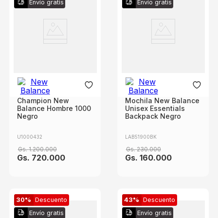
Envío gratis
Envío gratis
Champion New
Mochila New Balance
Balance Hombre 1000
Unisex Essentials
Negro
Backpack Negro
U1000432
LAB51900BK
Gs.
1
.
200
.
000
Gs.
230
.
000
Gs.
720
.
000
Gs.
160
.
000
30%
Descuento
43%
Descuento
Envío gratis
Envío gratis