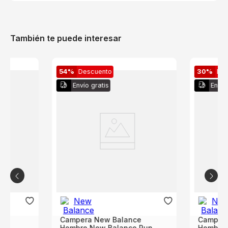
También te puede interesar
54%
Descuento
30%
De
Envío gratis
Envío
e
Campera New Balance
Campera
ic
Hombre New Balance Run
Hombre 