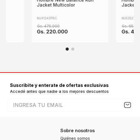
Jacket Multicolor
Jacket G
MJ41243PRC
MJ53527GT
Gs.
475
.
000
Gs.
650
.
0
Gs.
220
.
000
Gs.
45
Suscribite y enterate de ofertas exclusivas
Accedé antes que nadie a los mejores descuentos
Sobre nosotros
Quiénes somos