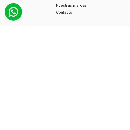
Nuestras marcas
Contacto
Productos
Moda
Deportes
Cuidado personal
Hogar
Ayuda
Guía de compras
Preguntas frecuentes
Contacto
+595 974 130897
info@myshuzz.com.py