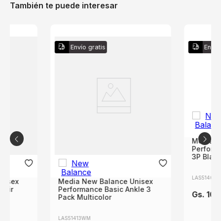
También te puede interesar
Envío gratis
Envío
Media N
Perform
3P Blan
LAS51403
nisex
Media New Balance Unisex
Pair
Performance Basic Ankle 3
Gs.
100
Pack Multicolor
LAS51413WM