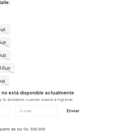
alle:
5us
5us
5us
0.5us
2us
 no está disponible actualmente
Enviar
 partir de los Gs. 500.000