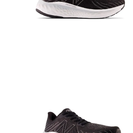
10
.
me