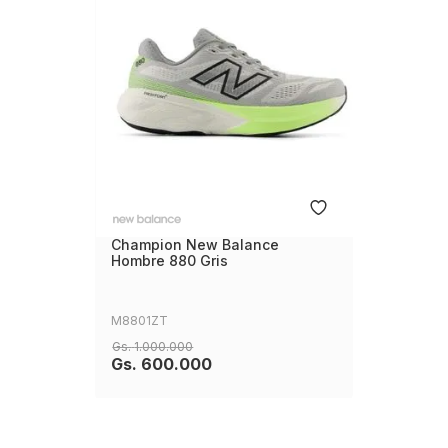
Champion New Balance
Hombre 880 Gris
M8801ZT
Gs.
1
.
000
.
000
Gs.
600
.
000