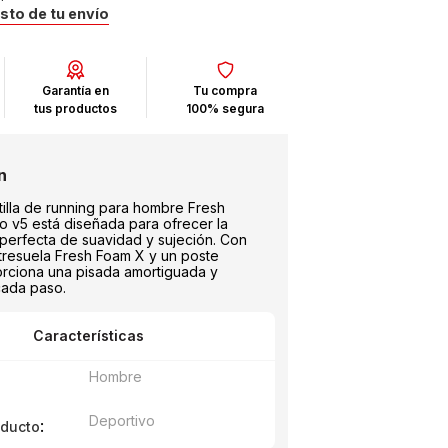
osto de tu envío
Garantía en
Tu compra
tus productos
100% segura
tilla de running para hombre Fresh
 v5 está diseñada para ofrecer la
perfecta de suavidad y sujeción. Con
ntresuela Fresh Foam X y un poste
orciona una pisada amortiguada y
cada paso.
Características
Hombre
Deportivo
:
oducto