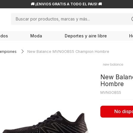
🚚 ¡ENVÍOS GRATIS A TODO EL PAÍS! 🚚
Buscar por productos, marcas y más...
NOS MÁS BUSCADOS
odos
Moda
Deportes y aire libre
H
ampiones
roflask
ampiones
New Balance MVNGOBS5 Champion Hombre
w balance
endas
New Bala
ocs
Hombre
le haan
MVNGOBS5
cesorios
No disp
is
80