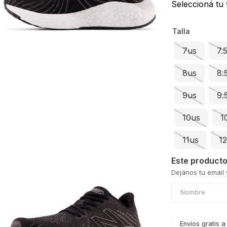
dias
Seleccioná tu t
Talla
7us
7.
8us
8.
9us
9.
10us
1
11us
1
Este producto
Envíos gratis a