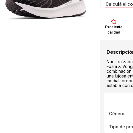
Calculá el c
Excelente
calidad
Nuestra zapa
Foam X Vongo
combinación 
una lujosa e
medial, prop
estable con 
:
Género
Tipo de pr