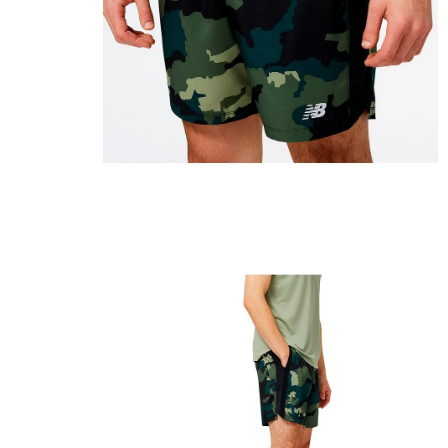
10
.
co