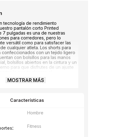
n tecnología de rendimiento
uestro pantalón corto Printed
e 7 pulgadas es una de nuestras
ones para corredores, pero lo
te versátil como para satisfacer las
e cualquier atleta. Los shorts para
 confeccionados con un tejido ligero
uentan con bolsillos para las manos
al, bolsillos abiertos en la cintura y un
nterno para que disfrutes de un ajuste
portar lo que te depare el
. La tecnología NB DRY elimina la
MOSTRAR MÁS
 ayudarte a mantenerte seco y
ida que aumenta la intensidad de la
Características
Hombre
Fitness
:
portes