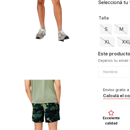
le
Seleccioná tu t
Talla
S
M
XL
XX
Este producto
Envíos gratis a
Calculá el c
Excelente
calidad