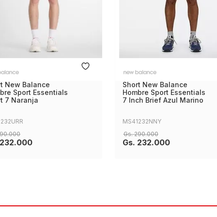
rt New Balance
Short New Balance
re Sport Essentials
Hombre Sport Essentials
t 7 Naranja
7 Inch Brief Azul Marino
1232URR
MS41232NNY
90
.
000
Gs.
290
.
000
232
.
000
Gs.
232
.
000