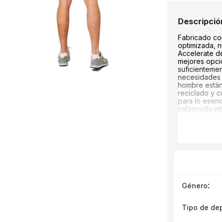
Fabricado co
optimizada, n
Accelerate d
mejores opci
suficientemen
necesidades d
hombre están
reciclado y c
para lo esenci
calzoncillo i
seguro sin im
entrenamiento
humedad para
fresco a med
carrera.
:
Género
Tipo de de