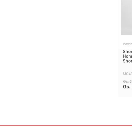
Sho
Homb
Shor
MS4
Gs.
2
Gs.