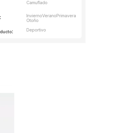
Camuflado
Invierno
Verano
Primavera
:
Otoño
Deportivo
:
oducto