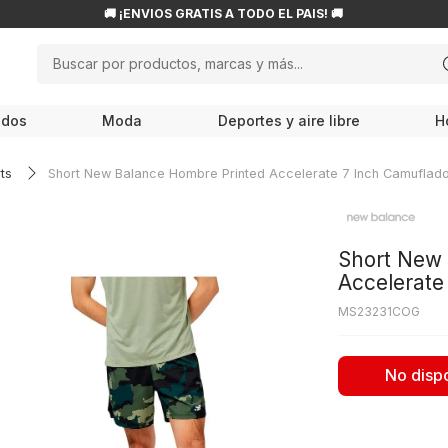
🚚 ¡ENVÍOS GRATIS A TODO EL PAÍS! 🚚
Buscar por productos, marcas y más...
NOS MÁS BUSCADOS
odos
Moda
Deportes y aire libre
H
ampiones
roflask
ts
Short New Balance Hombre Printed Accelerate 7 Inch Camuflad
w balance
endas
Short New 
ocs
Accelerate
le haan
MS23231COG
cesorios
No disp
is
80