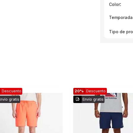
:
Color
Temporada
Tipo de pr
Descuento
20%
Descuento
nvío gratis
Envío gratis