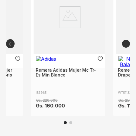
Mujer
Remera Adidas Mujer Mc Tr-
Remera 
t Gris
Es Min Blanco
Drapey R
IS3965
WT51133PE
Gs.
220
.
000
Gs.
250
.
0
Gs.
160
.
000
Gs.
110
.