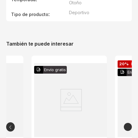
Otoño
Deportivo
:
Tipo de producto
También te puede interesar
20%
De
Envío gratis
Envío