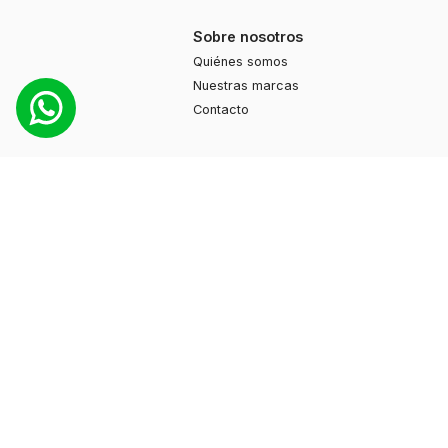
Sobre nosotros
Quiénes somos
Nuestras marcas
Contacto
Productos
Moda
Deportes
Cuidado personal
Hogar
Ayuda
Guía de compras
Preguntas frecuentes
Contacto
+595 974 130897