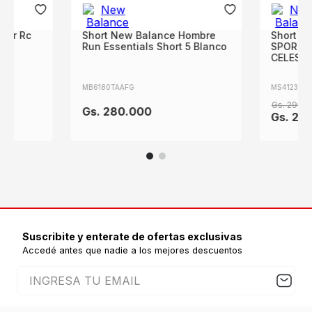
jer Rc
Short New Balance Hombre
Short N
Run Essentials Short 5 Blanco
SPORT E
CELEST
MB6180TAAFG
MS41232A
Gs.
290
.
0
Gs.
280
.
000
Gs.
23
Suscribite y enterate de ofertas exclusivas
Accedé antes que nadie a los mejores descuentos