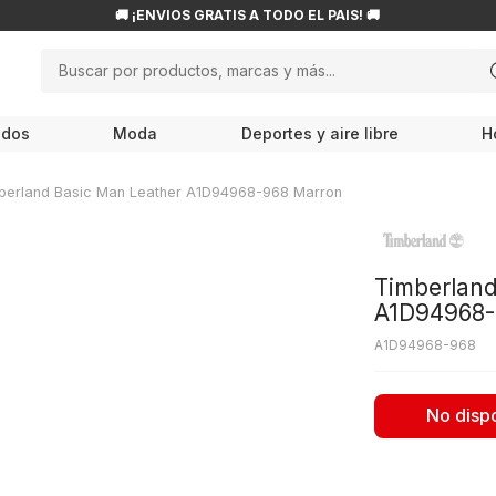
🚚 ¡ENVÍOS GRATIS A TODO EL PAÍS! 🚚
Buscar por productos, marcas y más...
NOS MÁS BUSCADOS
odos
Moda
Deportes y aire libre
H
ampiones
roflask
berland Basic Man Leather A1D94968-968 Marron
w balance
endas
Timberland
ocs
A1D94968-
le haan
A1D94968-968
cesorios
No disp
is
80