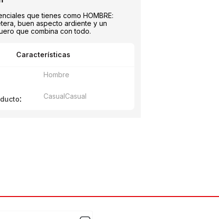
enciales que tienes como HOMBRE:
letera, buen aspecto ardiente y un
cuero que combina con todo.
Características
Hombre
Casual
Casual
:
oducto