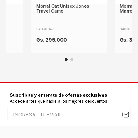
mib
Morral Cat Unisex Jones
Morral 
Travel Camo
Marron
84060-147
84036-558
Gs.
295
.
000
Gs.
36
Suscribite y enterate de ofertas exclusivas
Accedé antes que nadie a los mejores descuentos