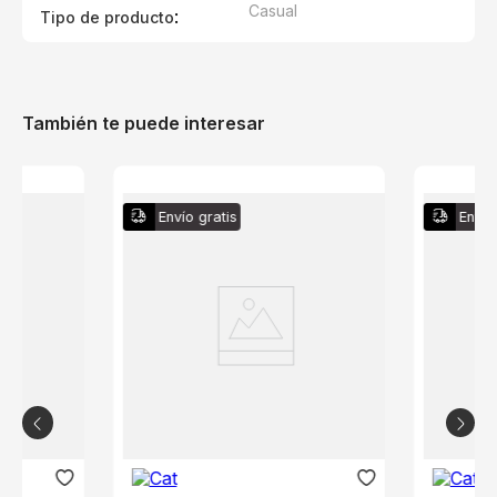
Casual
:
Tipo de producto
También te puede interesar
Envío gratis
Envío