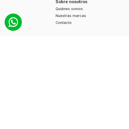
Sobre nosotros
Quiénes somos
Nuestras marcas
Contacto
Productos
Moda
Deportes
Cuidado personal
Hogar
Ayuda
Guía de compras
Preguntas frecuentes
Contacto
+595 974 130897
info@myshuzz.com.py