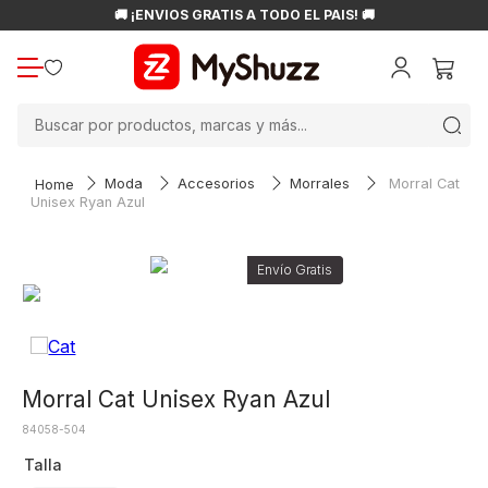
🚚 ¡ENVÍOS GRATIS A TODO EL PAÍS! 🚚
Buscar por productos, marcas y más...
Moda
Accesorios
Morrales
Morral Cat
Unisex Ryan Azul
Morral Cat Unisex Ryan Azul
84058-504
Talla