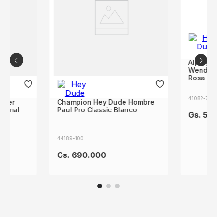
Alparga
Wendy Y
Rosa
41082-7D9
ujer
Champion Hey Dude Hombre
Animal
Paul Pro Classic Blanco
Gs.
58
44189-100
Gs.
690
.
000