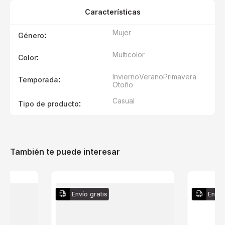
Características
Mujer
:
Género
Multicolor
:
Color
Invierno
Verano
Primavera
:
Temporada
Otoño
Casual
:
Tipo de producto
También te puede interesar
Envío gratis
Envío