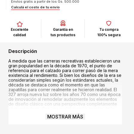
Envíos gratis a partir de los Gs. 500.000
Calculá el costo de tu envío
Excelente
Garantía en
Tu compra
calidad
tus productos
100% segura
A medida que las carreras recreativas establecieron una
gran popularidad en la década de 1970, el punto de
referencia para el calzado para correr pasó de la mera
existencia al rendimiento. Si bien los diseños de la era se
considerarían simples según los estándares actuales, la
década se destaca como el momento en que las
zapatillas para correr realmente se hicieron realidad. El
327 arroja nueva luz sobre los años 70 como una época
de innovación al remodelar audazmente los elementos
de diseño clásico con una perspectiva completamente
contemporánea. Con una reelaboración angular de la
silueta de cuña probada y verdadera, la marca 'N'
MOSTRAR MÁS
aplicada asimétricamente y de gran tamaño, y la suela
exterior envolvente inspirada en los senderos, el 327
proporciona nada menos que una reimaginación
completa de nuestra herencia de carrera.