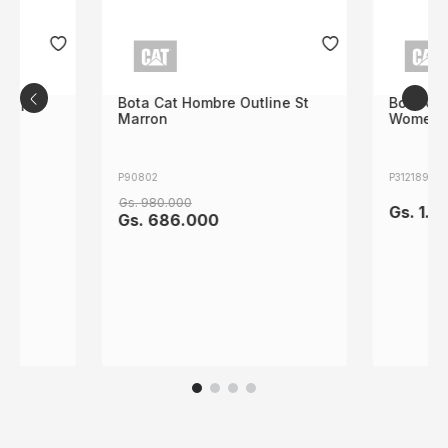
Bota Ca
Women'
P312189
t Wp
Bota Cat Hombre Outline St
Marron
Gs.
1
.
0
P90802
Gs.
980
.
000
Gs.
686
.
000
Suscribite y enterate de ofertas exclusivas