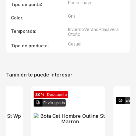
Punta suave
:
Tipo de punta
Gris
:
Color
Invierno
Verano
Primavera
:
Temporada
Otoño
Casual
:
Tipo de producto
También te puede interesar
30%
Descuento
Envío
Envío gratis