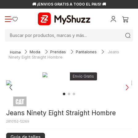
🚚 ¡ENVÍOS GRATIS A TODO EL PAÍS! 🚚
Buscar por productos, marcas y más...
Moda
Prendas
Pantalones
Jeans
Ninety Eight Straight Hombre
Jeans Ninety Eight Straight Hombre
2810152-12269
Guía de talles