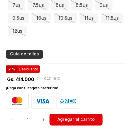
7us
7.5us
8us
8.5us
9us
9.5us
10us
10.5us
11us
11.5us
12us
Guía de talles
51%
Descuento
Gs.
840
.
000
Gs.
414
.
000
¡Pagá con tu tarjeta preferida!
－
＋
Agregar al carrito