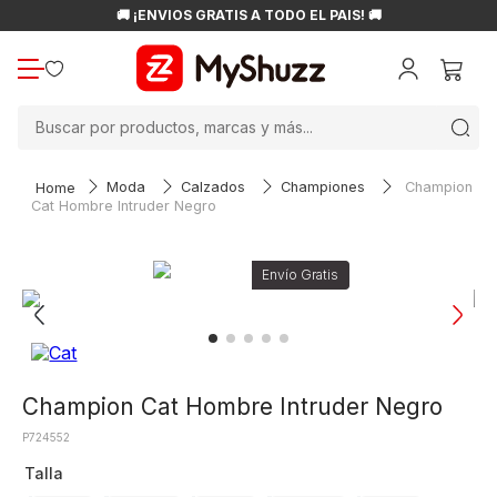
🚚 ¡ENVÍOS GRATIS A TODO EL PAÍS! 🚚
Buscar por productos, marcas y más...
Moda
Calzados
Championes
Champion
Cat Hombre Intruder Negro
Champion Cat Hombre Intruder Negro
P724552
Talla