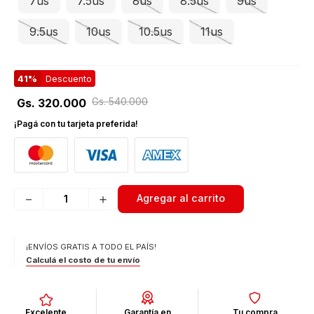
7us
7.5us
8us
8.5us
9us
9.5us
10us
10.5us
11us
41%
Descuento
Gs.
540
.
000
Gs.
320
.
000
¡Pagá con tu tarjeta preferida!
－
＋
Agregar al carrito
¡ENVÍOS GRATIS A TODO EL PAÍS!
Calculá el costo de tu envío
Excelente
Garantía en
Tu compra