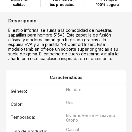
calidad
tus productos
100% segura
El estilo informal se suma a la comodidad de nuestras
zapatillas para hombre 515v3. Esta zapatilla de fusión
clásica y moderna amortigua tu pisada gracias a la
espuma EVA y a la plantilla NB Comfort Insert. Este
modelo también ofrece un soporte superior gracias a su
suela de goma. El empeine de cuero descarne y malla le
añade una estética clásica inspirada en el patrimonio.
Características
Hombre
:
Género
Gris
:
Color
Invierno
Verano
Primavera
:
Temporada
Otoño
Casual
:
Tipo de producto