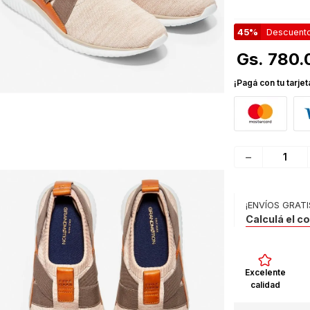
le
45%
Descuent
Gs.
780
.
¡Pagá con tu tarjet
－
¡ENVÍOS GRATI
Calculá el c
Excelente
calidad