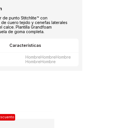
r de punto Stitchlite™ con
 de cuero tejido y cenefas laterales
 el calce. Plantilla Grandfoam
uela de goma completa.
Características
Hombre
Hombre
Hombre
Hombre
Hombre
scuento