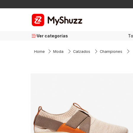
TÉRMI
Ver categorías
T
1
.
ch
2
.
hyd
Moda
Calzados
Championes
3
.
ne
4
.
pr
5
.
cr
6
.
co
7
.
ac
8
.
kep
9
.
10