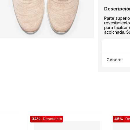
Parte superio
revestimiento
para facilitar
acolchada. S
:
Género
34%
Descuento
45%
De