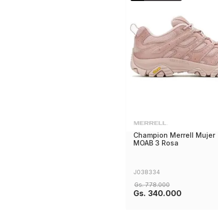
Champion Merrell Mujer
MOAB 3 Rosa
J038334
Gs.
778
.
000
Gs.
340
.
000