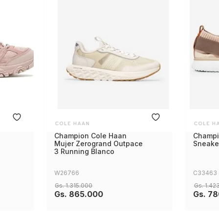
Champion Cole Haan
Champi
Mujer Zerogrand Outpace
Sneake
3 Running Blanco
W26766
C33463
Gs.
1
.
315
.
000
Gs.
1
.
42
Gs.
865
.
000
Gs.
78