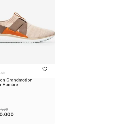
on Grandmotion
r Hombre
3
.
500
0
.
000