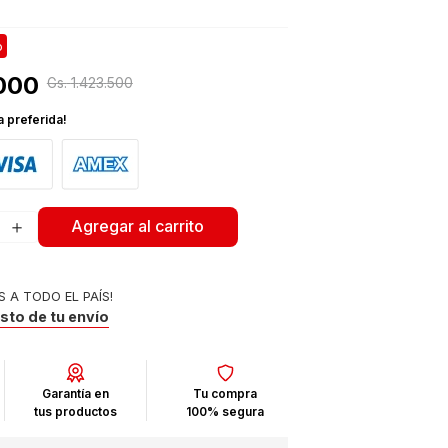
o
000
Gs.
1
.
423
.
500
a preferida!
＋
Agregar al carrito
S A TODO EL PAÍS!
osto de tu envío
Garantía en
Tu compra
tus productos
100% segura