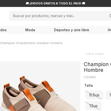
🚚 ¡ENVÍOS GRATIS A TODO EL PAÍS! 🚚
Buscar por productos, marcas y más...
NOS MÁS BUSCADOS
odos
Moda
Deportes y aire libre
H
ampiones
roflask
Champion Grandmotion Sneaker Hombre
w balance
endas
Champion 
ocs
Hombre
le haan
C33463
Talla
cesorios
9.5us
is
80
13us