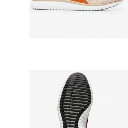
10
.
co