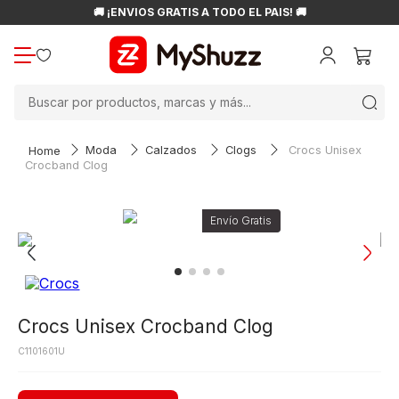
🚚 ¡ENVÍOS GRATIS A TODO EL PAÍS! 🚚
Buscar por productos, marcas y más...
Moda
Calzados
Clogs
Crocs Unisex
Crocband Clog
Crocs Unisex Crocband Clog
C1101601U