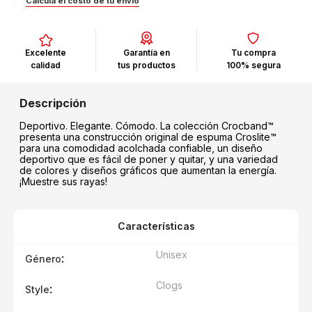
Calculá el costo de tu envío
Excelente
Garantía en
Tu compra
calidad
tus productos
100% segura
Deportivo. Elegante. Cómodo. La colección Crocband™
presenta una construcción original de espuma Croslite™
para una comodidad acolchada confiable, un diseño
deportivo que es fácil de poner y quitar, y una variedad
de colores y diseños gráficos que aumentan la energía.
¡Muestre sus rayas!
Características
Unisex
:
Género
Clogs
:
Style