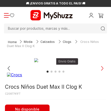
🚚 ¡ENVÍOS GRATIS A TODO EL PAÍS! 🚚
Buscar por productos, marcas y más...
Moda
Calzados
Clogs
Crocs Niños
Duet Max II Clog K
Crocs Niños Duet Max II Clog K
C2087741FT
No disponible