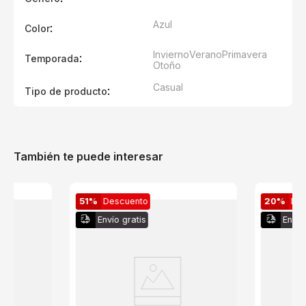
Azul
:
Color
Invierno
Verano
Primavera
:
Temporada
Otoño
Casual
:
Tipo de producto
También te puede interesar
51%
Descuento
20%
De
Envío gratis
Envío