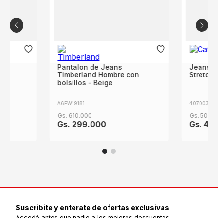
zul
Pantalon de Jeans
Jeans C
Timberland Hombre con
Stretch 
bolsillos - Beige
A6FW19181
4070032-1
Gs.
610
.
000
Gs.
500
.
0
Gs.
299
.
000
Gs.
40
Suscribite y enterate de ofertas exclusivas
Accedé antes que nadie a los mejores descuentos