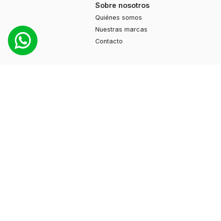
Sobre nosotros
Quiénes somos
Nuestras marcas
Contacto
Productos
Moda
Deportes
Cuidado personal
Hogar
Ayuda
Guía de compras
Preguntas frecuentes
Contacto
+595 974 130897
info@myshuzz.com.py