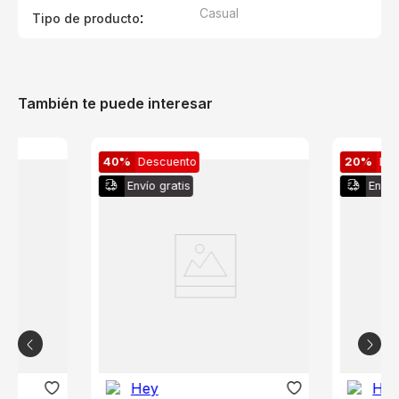
Casual
:
Tipo de producto
También te puede interesar
40%
Descuento
20%
De
Envío gratis
Envío