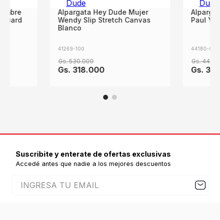
Hombre
Alpargata Hey Dude Mujer
Alparga
cquard
Wendy Slip Stretch Canvas
Paul Y C
Blanco
41269-100
44180-001
Gs.
530
.
000
Gs.
440
.
0
Gs.
318
.
000
Gs.
35
Suscribite y enterate de ofertas exclusivas
Accedé antes que nadie a los mejores descuentos