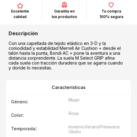
Excelente
Garantía en
Tu compra
calidad
tus productos
100% segura
Con una capellada de tejido elástico en 3-D y la
comodidad y estabilidad Merrell Air Cushion + desde el
talón hasta la punta, Bondi AC + pone la aventura a una
distancia sorprendente. La suela M Select GRIP afina
cada suela con tracción duradera que se agarra cuando
y donde lo necesitas.
Características
Mujer
:
Género
Rosa
:
Color
Invierno
Verano
Primavera
:
Temporada
Otoño