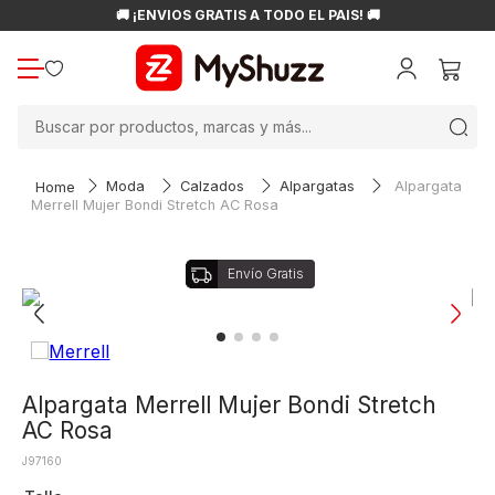
🚚 ¡ENVÍOS GRATIS A TODO EL PAÍS! 🚚
Buscar por productos, marcas y más...
Moda
Calzados
Alpargatas
Alpargata
Merrell Mujer Bondi Stretch AC Rosa
Alpargata Merrell Mujer Bondi Stretch
AC Rosa
J97160