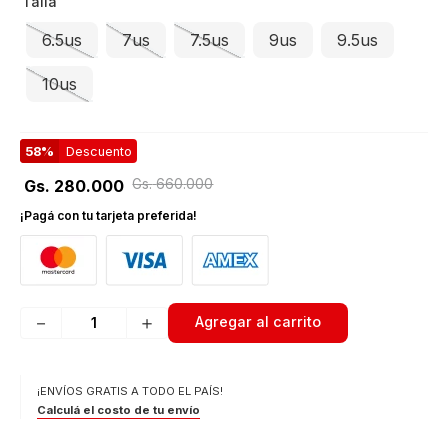
Talla
6.5us
7us
7.5us
9us
9.5us
10us
58%
Descuento
Gs.
660
.
000
Gs.
280
.
000
¡Pagá con tu tarjeta preferida!
－
＋
Agregar al carrito
¡ENVÍOS GRATIS A TODO EL PAÍS!
Calculá el costo de tu envío