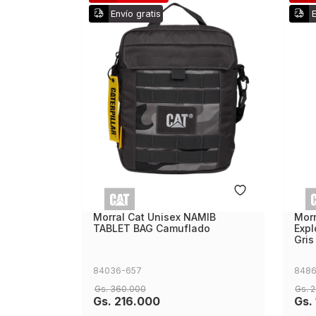
Envío gratis
E
Morral Cat Unisex NAMIB
Morr
TABLET BAG Camuflado
Expl
Gris
84036-657
8486
Gs.
360
.
000
Gs.
2
Gs.
216
.
000
Gs.