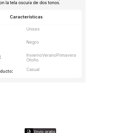
on la tela oscura de dos tonos.
Características
Unisex
Negro
Invierno
Verano
Primavera
:
Otoño
Casual
:
oducto
Envío gratis