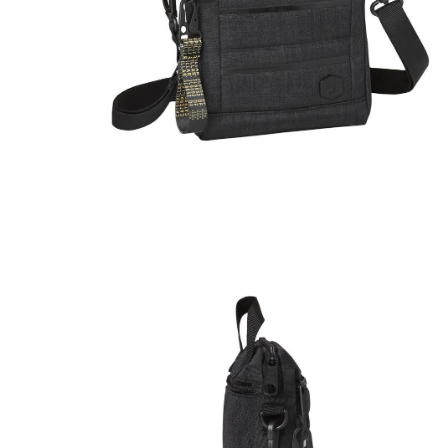
10
.
hid