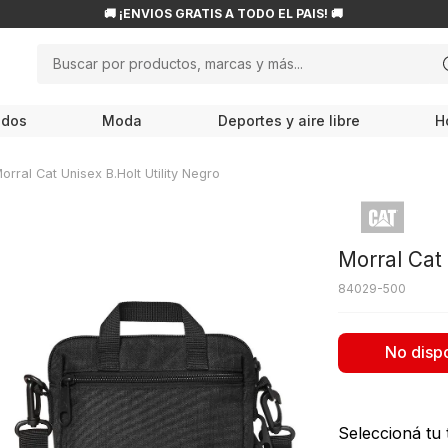
🚚 ¡ENVÍOS GRATIS A TODO EL PAÍS! 🚚
Buscar por productos, marcas y más...
NOS MÁS BUSCADOS
odos
Moda
Deportes y aire libre
H
ampiones
roflask
orral Cat Unisex B.Holt Utility Negro
w balance
endas
Morral Cat 
ocs
84029-500
cesorios
le haan
No disp
is
80
Seleccioná tu t