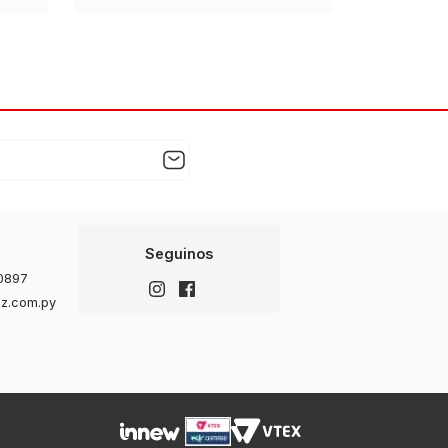
Seguinos
0897
z.com.py