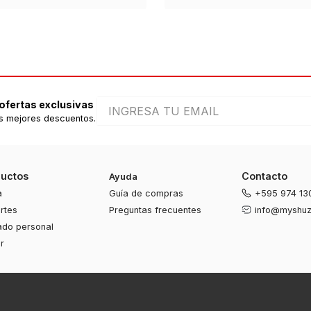
 ofertas exclusivas
s mejores descuentos.
ductos
Contacto
Ayuda
a
Guía de compras
+595 974 13
rtes
Preguntas frecuentes
info@myshuz
ado personal
r