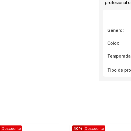
profesional c
:
Género
:
Color
Temporada
Tipo de pr
Descuento
40%
Descuento