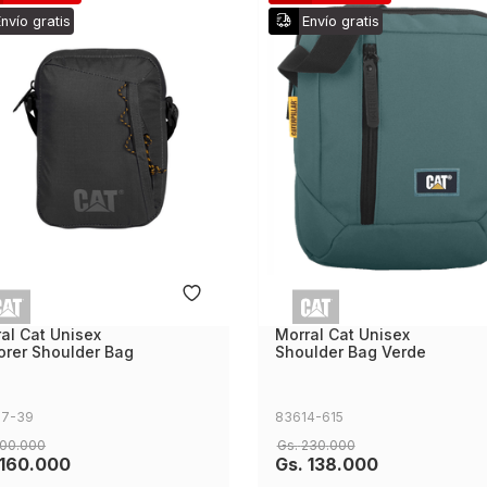
nvío gratis
Envío gratis
al Cat Unisex
Morral Cat Unisex
orer Shoulder Bag
Shoulder Bag Verde
7-39
83614-615
00
.
000
Gs.
230
.
000
160
.
000
Gs.
138
.
000