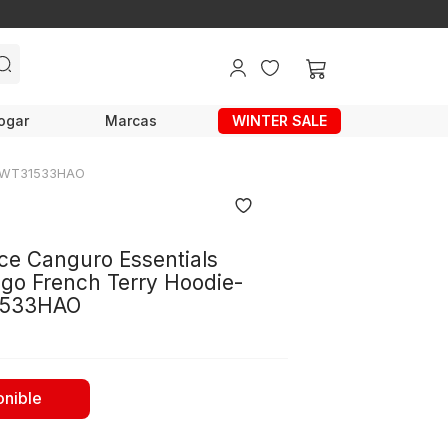
ogar
Marcas
WINTER SALE
OD-WT31533HAO
e Canguro Essentials
go French Terry Hoodie-
533HAO
onible