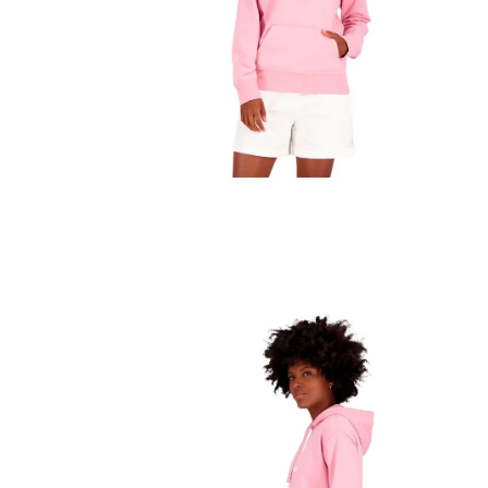
10
.
me