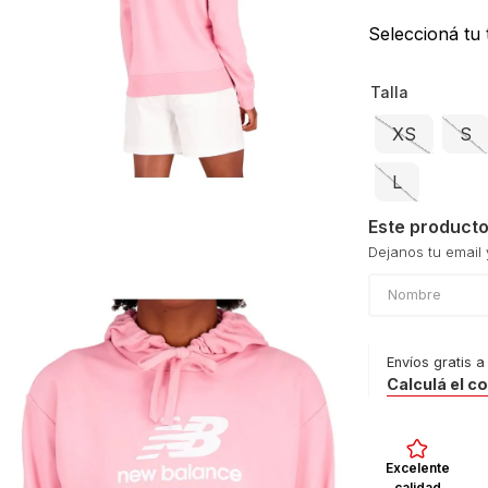
dias
Seleccioná tu t
Talla
XS
S
L
Este producto
Envíos gratis a
Calculá el c
Excelente
calidad