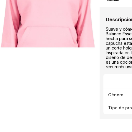
Suave y cóm
Balance Esse
hecha para se
capucha está
un corte hol
Inspirada en
diseño de pe
es una opción
recurrirás un
:
Género
Tipo de pr