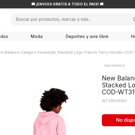
🚚 ¡ENVÍOS GRATIS A TODO EL PAÍS! 🚚
Buscar por productos, marcas y más...
NOS MÁS BUSCADOS
odos
Moda
Deportes y aire libre
H
ampiones
roflask
w Balance Canguro Essentials Stacked Logo French Terry Hoodie-C
w balance
endas
New Balanc
ocs
Stacked Lo
COD-WT31
le haan
WT31533HAO
cesorios
is
No disp
80