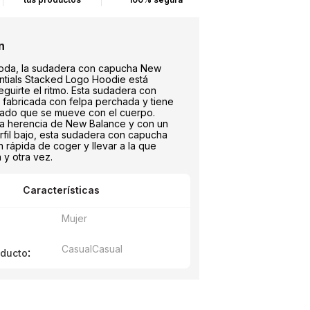
oda, la sudadera con capucha New
ntials Stacked Logo Hoodie está
guirte el ritmo. Esta sudadera con
 fabricada con felpa perchada y tiene
gado que se mueve con el cuerpo.
 la herencia de New Balance y con un
rfil bajo, esta sudadera con capucha
 rápida de coger y llevar a la que
a y otra vez.
Características
Mujer
Casual
Casual
:
oducto