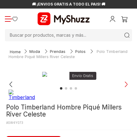
🚚 ¡ENVÍOS GRATIS A TODO EL PAÍS! 🚚
Buscar por productos, marcas y más...
Moda
Prendas
Polos
Polo Timberland
Hombre Piqué Millers River Celeste
Polo Timberland Hombre Piqué Millers
River Celeste
A5W4Y073