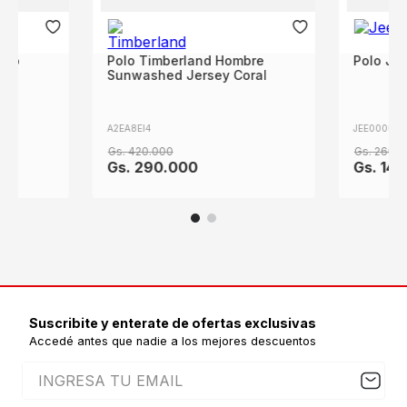
gro
Polo Timberland Hombre
Polo Je
Sunwashed Jersey Coral
A2EA8EI4
JEE000002
Gs.
420
.
000
Gs.
260
.
0
Gs.
290
.
000
Gs.
140
Suscribite y enterate de ofertas exclusivas
Accedé antes que nadie a los mejores descuentos