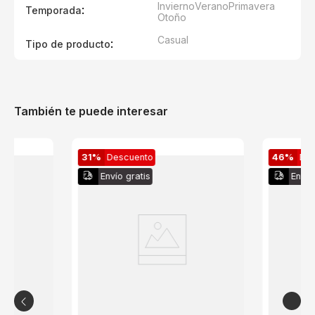
Invierno
Verano
Primavera
:
Temporada
Otoño
Casual
:
Tipo de producto
También te puede interesar
31%
Descuento
46%
De
Envío gratis
Envío