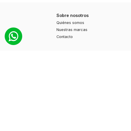
Sobre nosotros
Quiénes somos
Nuestras marcas
Contacto
Productos
Moda
Deportes
Cuidado personal
Hogar
Ayuda
Guía de compras
Preguntas frecuentes
Contacto