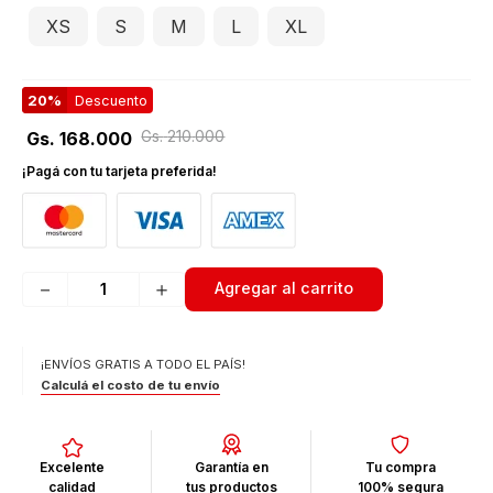
XS
S
M
L
XL
20%
Descuento
Gs.
210
.
000
Gs.
168
.
000
¡Pagá con tu tarjeta preferida!
－
＋
Agregar al carrito
¡ENVÍOS GRATIS A TODO EL PAÍS!
Calculá el costo de tu envío
Excelente
Garantía en
Tu compra
calidad
tus productos
100% segura