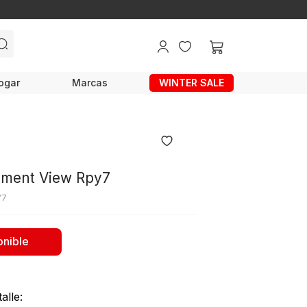
ogar
Marcas
WINTER SALE
ment View Rpy7
Y7
onible
alle: