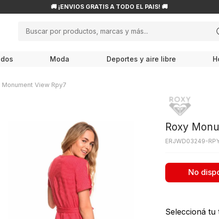
🚚 ¡ENVÍOS GRATIS A TODO EL PAÍS! 🚚
Buscar por productos, marcas y más...
NOS MÁS BUSCADOS
odos
Moda
Deportes y aire libre
H
ampiones
roflask
 Monument View Rpy7
w balance
endas
Roxy Monu
ocs
ERJWD03249-RP
le haan
cesorios
No disp
is
80
Seleccioná tu t