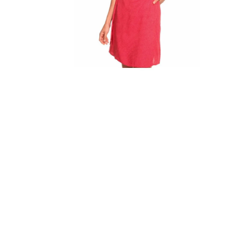
10
.
co