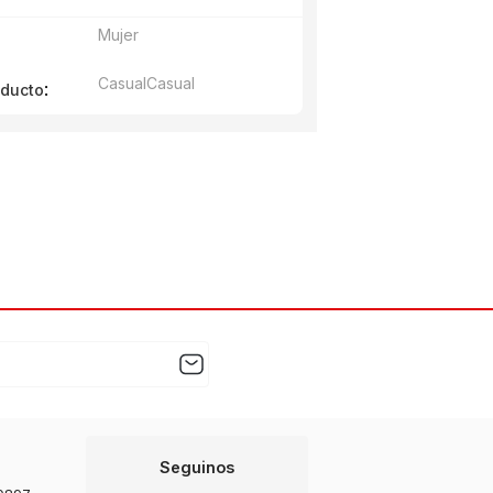
Mujer
Casual
Casual
:
oducto
Seguinos