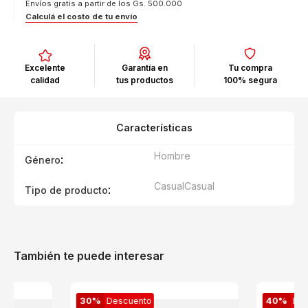
Envíos gratis a partir de los Gs. 500.000
Calculá el costo de tu envío
Excelente
Garantía en
Tu compra
calidad
tus productos
100% segura
Características
Hombre
:
Género
Casual
Casual
:
Tipo de producto
También te puede interesar
30%
Descuento
40%
De