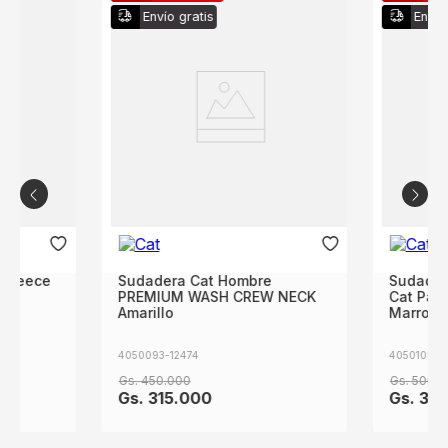
Envío gratis
Envío
 Fleece
Sudadera Cat Hombre
Sudader
od
PREMIUM WASH CREW NECK
Cat Patc
Amarillo
Marron
4050093-12474
4050109-1
Gs.
450
.
000
Gs.
500
.
0
Gs.
315
.
000
Gs.
30