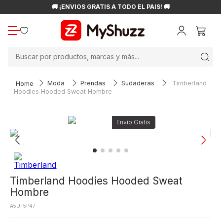
🚚 ¡ENVÍOS GRATIS A TODO EL PAÍS! 🚚
Buscar por productos, marcas y más...
Moda
Prendas
Sudaderas
Timberland
Hoodies Hooded Sweat Hombre
Timberland Hoodies Hooded Sweat
Hombre
A5UF5P47