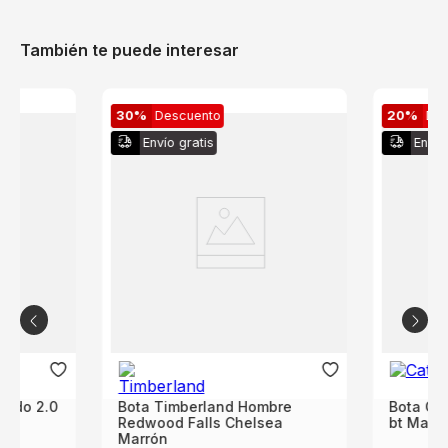
También te puede interesar
30%
Descuento
20%
De
Envío gratis
Envío
rado 2.0
Bota Timberland Hombre
Bota Ca
Redwood Falls Chelsea
bt Marr
Marrón