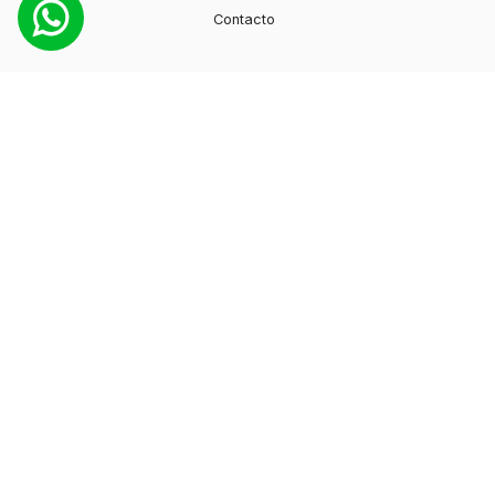
Contacto
Productos
Moda
Deportes
Cuidado personal
Hogar
Ayuda
Guía de compras
Preguntas frecuentes
Contacto
+595 974 130897
info@myshuzz.com.py
Seguinos