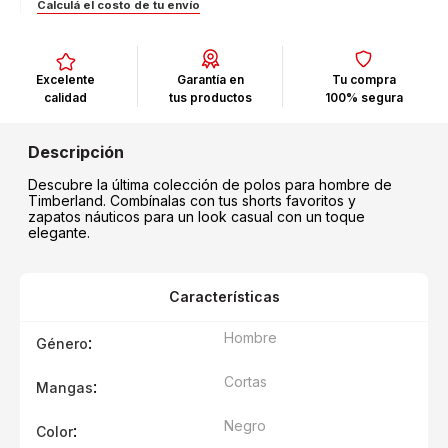
Calculá el costo de tu envío
Excelente
Garantía en
Tu compra
calidad
tus productos
100% segura
Descubre la última colección de polos para hombre de
Timberland. Combínalas con tus shorts favoritos y
zapatos náuticos para un look casual con un toque
elegante.
Características
Hombre
:
Género
Cortas
:
Mangas
Negro
:
Color