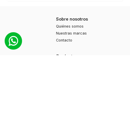
Sobre nosotros
Quiénes somos
Nuestras marcas
Contacto
Productos
Moda
Deportes
Cuidado personal
Hogar
Ayuda
Guía de compras
Preguntas frecuentes