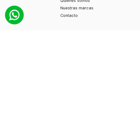
Quiénes somos
Nuestras marcas
Contacto
Productos
Moda
Deportes
Cuidado personal
Hogar
Ayuda
Guía de compras
Preguntas frecuentes
Contacto
+595 974 130897
info@myshuzz.com.py