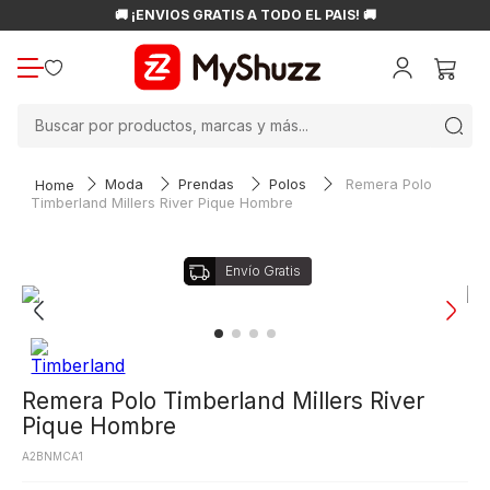
🚚 ¡ENVÍOS GRATIS A TODO EL PAÍS! 🚚
Buscar por productos, marcas y más...
Moda
Prendas
Polos
Remera Polo
Timberland Millers River Pique Hombre
Remera Polo Timberland Millers River
Pique Hombre
A2BNMCA1