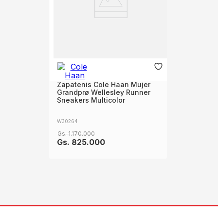
Zapatenis Cole Haan Mujer
Grandprø Wellesley Runner
Sneakers Multicolor
W30264
Gs.
1
.
170
.
000
Gs.
825
.
000