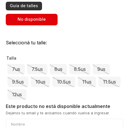
Guía de talles
No disponible
Seleccioná tu talle:
Talla
7us
7.5us
8us
8.5us
9us
9.5us
10us
10.5us
11us
11.5us
12us
Este producto no está disponible actualmente