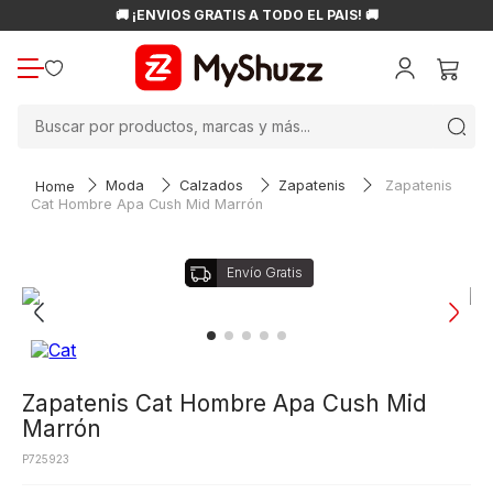
🚚 ¡ENVÍOS GRATIS A TODO EL PAÍS! 🚚
Buscar por productos, marcas y más...
Moda
Calzados
Zapatenis
Zapatenis
Cat Hombre Apa Cush Mid Marrón
Zapatenis Cat Hombre Apa Cush Mid
Marrón
P725923