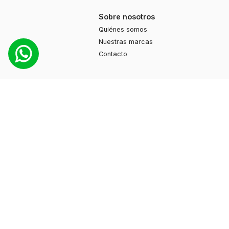
Sobre nosotros
Quiénes somos
Nuestras marcas
Contacto
Productos
Moda
Deportes
Cuidado personal
Hogar
Ayuda
Guía de compras
Preguntas frecuentes
Contacto
+595 974 130897