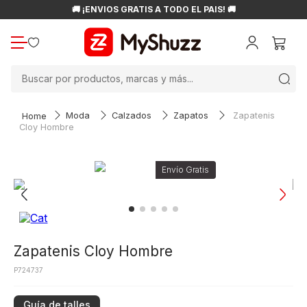
🚚 ¡ENVÍOS GRATIS A TODO EL PAÍS! 🚚
Buscar por productos, marcas y más...
Moda
Calzados
Zapatos
Zapatenis
Cloy Hombre
Zapatenis Cloy Hombre
P724737
Guía de talles